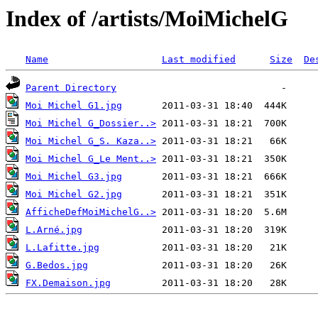
Index of /artists/MoiMichelG
Name
Last modified
Size
De
Parent Directory
Moi Michel G1.jpg
Moi Michel G_Dossier..>
Moi Michel G_S. Kaza..>
Moi Michel G_Le Ment..>
Moi Michel G3.jpg
Moi Michel G2.jpg
AfficheDefMoiMichelG..>
L.Arné.jpg
L.Lafitte.jpg
G.Bedos.jpg
FX.Demaison.jpg