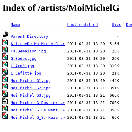
Index of /artists/MoiMichelG
Name
Last modified
Size
De
Parent Directory
AfficheDefMoiMichelG..>
FX.Demaison.jpg
G.Bedos.jpg
L.Arné.jpg
L.Lafitte.jpg
Moi Michel G1.jpg
Moi Michel G2.jpg
Moi Michel G3.jpg
Moi Michel G_Dossier..>
Moi Michel G_Le Ment..>
Moi Michel G_S. Kaza..>