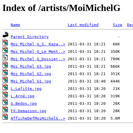
Index of /artists/MoiMichelG
Name
Last modified
Size
De
Parent Directory
Moi Michel G_S. Kaza..>
Moi Michel G_Le Ment..>
Moi Michel G_Dossier..>
Moi Michel G3.jpg
Moi Michel G2.jpg
Moi Michel G1.jpg
L.Lafitte.jpg
L.Arné.jpg
G.Bedos.jpg
FX.Demaison.jpg
AfficheDefMoiMichelG..>