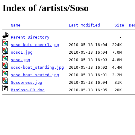
Index of /artists/Soso
Name
Last modified
Size
De
Parent Directory
soso_kutu_cover1.jpg
soso1.jpg
soso.jpg
soso-boat_standing.jpg
soso-boat_seated.jpg
Sosopress.jpg
BioSoso-FR.doc