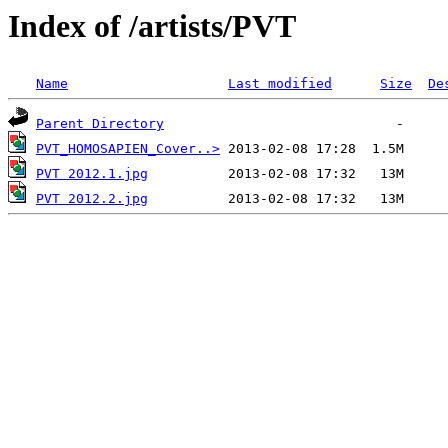
Index of /artists/PVT
Name
Last modified
Size
De
Parent Directory
PVT_HOMOSAPIEN_Cover..>
PVT 2012.1.jpg
PVT 2012.2.jpg