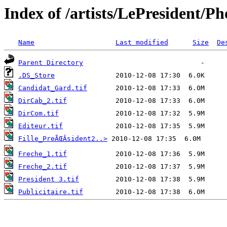
Index of /artists/LePresident/P
Name
Last modified
Size
De
Parent Directory
.DS_Store
Candidat_Gard.tif
DirCab_2.tif
DirCom.tif
Editeur.tif
Fille_PreÃŒÂsident2..>
Freche_1.tif
Freche_2.tif
President 3.tif
Publicitaire.tif