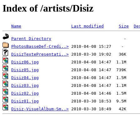
Index of /artists/Disiz
Name
Last modified
Size
De
Parent Directory
PhotosBasseDef-Credi..>
DisizTextePresentati..>
Disiz06.jpg
Disiz05.jpg
Disiz04.jpg
Disiz03.jpg
Disiz02.jpg
Disiz01.jpg
Disiz-VisuelAlbum-Sm..>