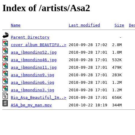
Index of /artists/Asa2
Name
Last modified
Size
De
Parent Directory
cover album BEAUTIFU..>
asa_jbmondino52.jpg
asa_jbmondino46.jpg
asa_jbmondino11.jpg
asa_jbmondino9.jpg
asa_jbmondino6.jpg
asa_jbmondino3.jpg
Bio_Asa_Beautiful_Im..>
ASA_be_my_man.mov